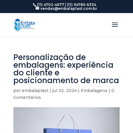
(11) 4702-4677 | (11) 94785-6334
vendas@embalaplast.com.br
Personalização de
embalagens: experiência
do cliente e
posicionamento de marca
por
embalaplast
|
jul 22, 2024
|
Embalagens
|
0
Comentários