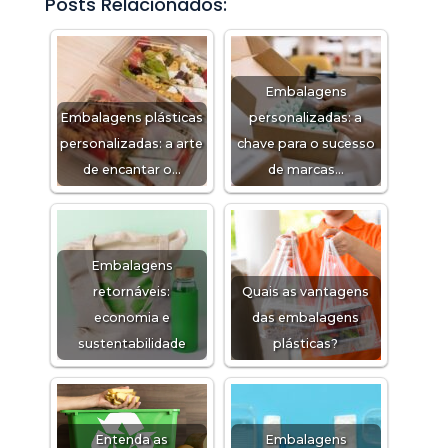
Posts Relacionados:
Embalagens
Embalagens plásticas
personalizadas: a
personalizadas: a arte
chave para o sucesso
de encantar o…
de marcas…
Embalagens
retornáveis:
Quais as vantagens
economia e
das embalagens
sustentabilidade
plásticas?
Entenda as
Embalagens