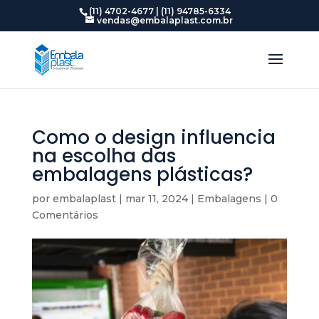
(11) 4702-4677 | (11) 94785-6334
vendas@embalaplast.com.br
Como o design influencia
na escolha das
embalagens plásticas?
por
embalaplast
|
mar 11, 2024
|
Embalagens
|
0
Comentários