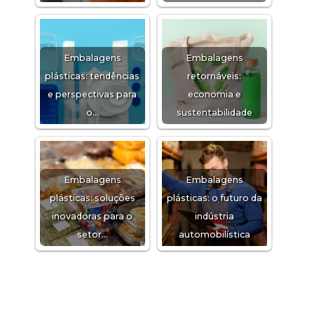
Embalagens
Embalagens
plásticas: tendências
retornáveis:
e perspectivas para
economia e
o…
sustentabilidade
Embalagens
Embalagens
plásticas: soluções
plásticas: o futuro da
inovadoras para o
indústria
setor…
automobilística