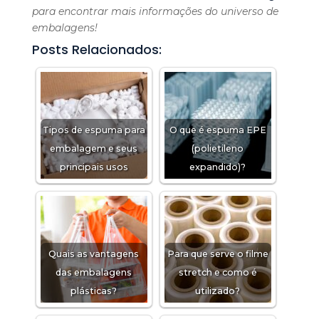
para encontrar mais informações do universo de
embalagens!
Posts Relacionados:
Tipos de espuma para
O que é espuma EPE
embalagem e seus
(polietileno
principais usos
expandido)?
Quais as vantagens
Para que serve o filme
das embalagens
stretch e como é
plásticas?
utilizado?