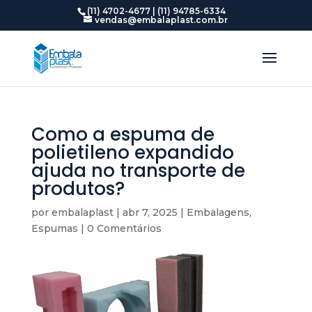
(11) 4702-4677 | (11) 94785-6334
vendas@embalaplast.com.br
Como a espuma de
polietileno expandido
ajuda no transporte de
produtos?
por
embalaplast
|
abr 7, 2025
|
Embalagens
,
Espumas
|
0 Comentários